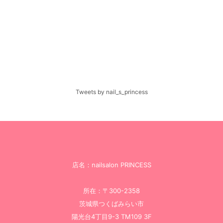
Tweets by nail_s_princess
店名：nailsalon PRINCESS
所在：〒300-2358
茨城県つくばみらい市
陽光台4丁目9-3 TM109 3F