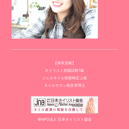
【保有資格】
ネイリスト技能試験1級
ジェルネイル技能検定上級
ネイルサロン衛生管理士
©NPO法人 日本ネイリスト協会