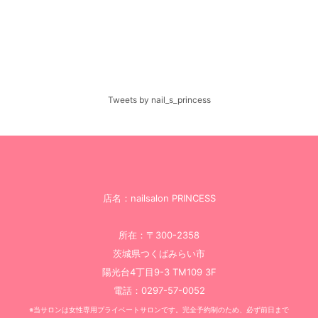
Tweets by nail_s_princess
店名：nailsalon PRINCESS
所在：〒300-2358
茨城県つくばみらい市
陽光台4丁目9-3 TM109 3F
電話：0297-57-0052
※当サロンは女性専用プライベートサロンです。完全予約制のため、必ず前日まで