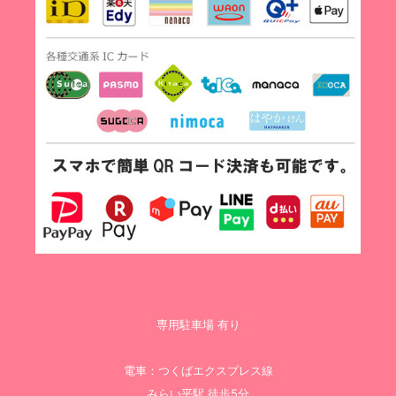
専用駐車場 有り
電車：つくばエクスプレス線
みらい平駅 徒歩5分