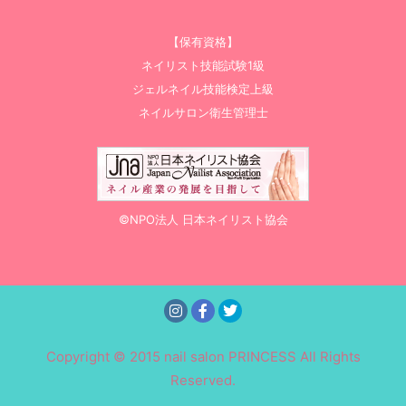
【保有資格】
ネイリスト技能試験1級
ジェルネイル技能検定上級
ネイルサロン衛生管理士
©NPO法人 日本ネイリスト協会
Copyright © 2015 nail salon PRINCESS All Rights
Reserved.