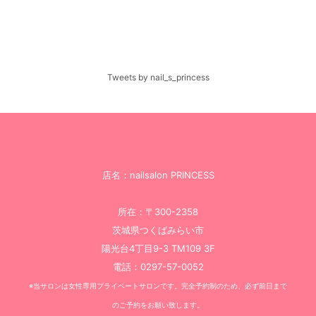
Tweets by nail_s_princess
店名：nailsalon PRINCESS
所在：〒300-2358
茨城県つくばみらい市
陽光台4丁目9-3 TM109 3F
電話：0297-57-0052
※当サロンは女性専用プライベートサロンです。完全予約制のため、必ず前日まで
のご予約をお願い致します。