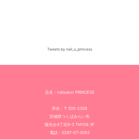
Tweets by nail_s_princess
店名：nailsalon PRINCESS
所在：〒300-2358
茨城県つくばみらい市
陽光台4丁目9-3 TM109 3F
電話：0297-57-0052