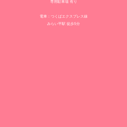
専用駐車場 有り
電車：つくばエクスプレス線
みらい平駅 徒歩5分