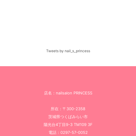
Tweets by nail_s_princess
店名：nailsalon PRINCESS
所在：〒300-2358
茨城県つくばみらい市
陽光台4丁目9-3 TM109 3F
電話：0297-57-0052