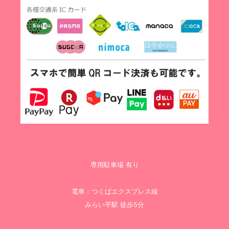
専用駐車場 有り
電車：つくばエクスプレス線
みらい平駅 徒歩5分