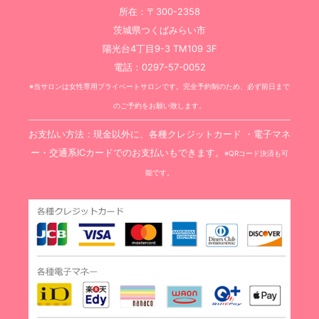
所在：〒300-2358
茨城県つくばみらい市
陽光台4丁目9-3 TM109 3F
電話：0297-57-0052
※当サロンは女性専用プライベートサロンです。完全予約制のため、必ず前日まで
のご予約をお願い致します。
お支払い方法：現金以外に、各種クレジットカード ・電子マネ
ー・交通系ICカードでのお支払いもできます。
※QRコード決済も可
能です。