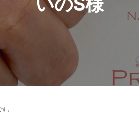
いのS様
です。