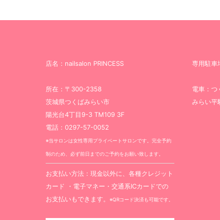
店名：nailsalon PRINCESS
専用駐車
所在：〒300-2358
電車：つ
茨城県つくばみらい市
みらい平
陽光台4丁目9-3 TM109 3F
電話：0297-57-0052
※当サロンは女性専用プライベートサロンです。完全予約
制のため、必ず前日までのご予約をお願い致します。
お支払い方法：現金以外に、各種クレジット
カード ・電子マネー・交通系ICカードでの
お支払いもできます。
※QRコード決済も可能です。