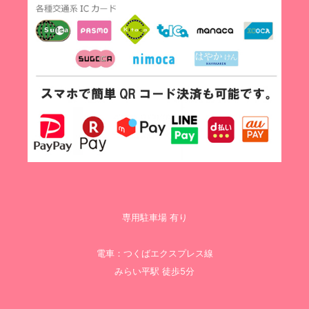
専用駐車場 有り
電車：つくばエクスプレス線
みらい平駅 徒歩5分