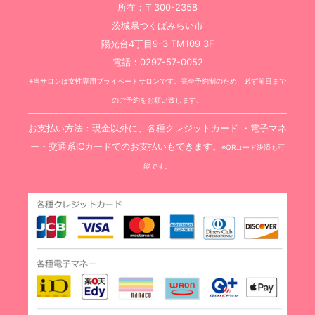
所在：〒300-2358
茨城県つくばみらい市
陽光台4丁目9-3 TM109 3F
電話：0297-57-0052
※当サロンは女性専用プライベートサロンです。完全予約制のため、必ず前日まで
のご予約をお願い致します。
お支払い方法：現金以外に、各種クレジットカード ・電子マネ
ー・交通系ICカードでのお支払いもできます。
※QRコード決済も可
能です。