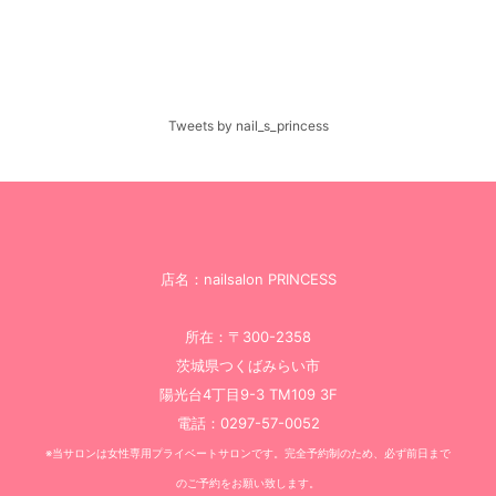
Tweets by nail_s_princess
店名：nailsalon PRINCESS
所在：〒300-2358
茨城県つくばみらい市
陽光台4丁目9-3 TM109 3F
電話：0297-57-0052
※当サロンは女性専用プライベートサロンです。完全予約制のため、必ず前日まで
のご予約をお願い致します。