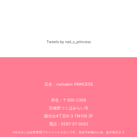
Tweets by nail_s_princess
店名：nailsalon PRINCESS
所在：〒300-2358
茨城県つくばみらい市
陽光台4丁目9-3 TM109 3F
電話：0297-57-0052
※当サロンは女性専用プライベートサロンです。完全予約制のため、必ず前日まで