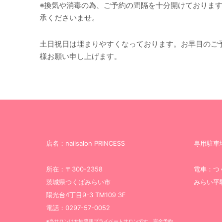
※換気や消毒の為、ご予約の間隔を十分開けておりま
承くださいませ。
土日祝日は埋まりやすくなっております。お早目のご
様お願い申し上げます。
店名：nailsalon PRINCESS
専用駐車
所在：〒300-2358
電車：つ
茨城県つくばみらい市
みらい平
陽光台4丁目9-3 TM109 3F
電話：0297-57-0052
※当サロンは女性専用プライベートサロンです。完全予約