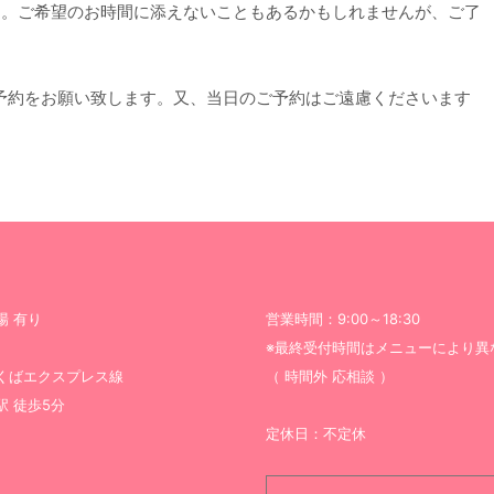
す。ご希望のお時間に添えないこともあるかもしれませんが、ご了
予約をお願い致します。又、当日のご予約はご遠慮くださいます
場 有り
営業時間：9:00～18:30
※最終受付時間はメニューにより異
くばエクスプレス線
（ 時間外 応相談 ）
駅 徒歩5分
定休日：不定休