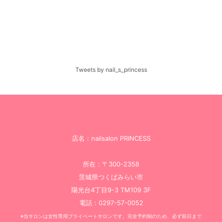
Tweets by nail_s_princess
店名：nailsalon PRINCESS
所在：〒300-2358
茨城県つくばみらい市
陽光台4丁目9-3 TM109 3F
電話：0297-57-0052
※当サロンは女性専用プライベートサロンです。完全予約制のため、必ず前日まで