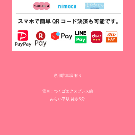
専用駐車場 有り
電車：つくばエクスプレス線
みらい平駅 徒歩5分