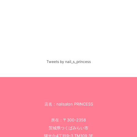
Tweets by nail_s_princess
店名：nailsalon PRINCESS
所在：〒300-2358
茨城県つくばみらい市
陽光台4丁目9-3 TM109 3F