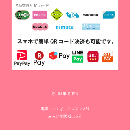
専用駐車場 有り
電車：つくばエクスプレス線
みらい平駅 徒歩5分