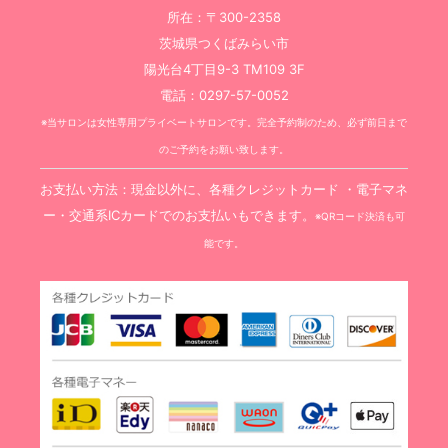
所在：〒300-2358
茨城県つくばみらい市
陽光台4丁目9-3 TM109 3F
電話：0297-57-0052
※当サロンは女性専用プライベートサロンです。完全予約制のため、必ず前日まで
のご予約をお願い致します。
お支払い方法：現金以外に、各種クレジットカード ・電子マネ
ー・交通系ICカードでのお支払いもできます。
※QRコード決済も可
能です。