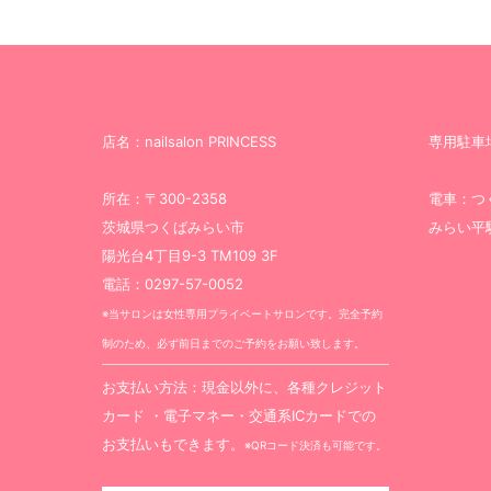
店名：nailsalon PRINCESS
専用駐車
所在：〒300-2358
電車：つ
茨城県つくばみらい市
みらい平
陽光台4丁目9-3 TM109 3F
電話：0297-57-0052
※当サロンは女性専用プライベートサロンです。完全予約
制のため、必ず前日までのご予約をお願い致します。
お支払い方法：現金以外に、各種クレジット
カード ・電子マネー・交通系ICカードでの
お支払いもできます。
※QRコード決済も可能です。