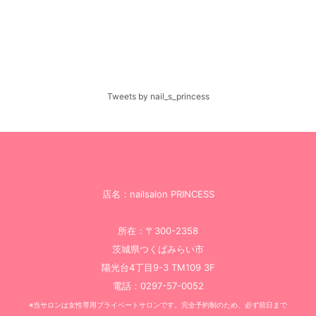
Tweets by nail_s_princess
店名：nailsalon PRINCESS
所在：〒300-2358
茨城県つくばみらい市
陽光台4丁目9-3 TM109 3F
電話：0297-57-0052
※当サロンは女性専用プライベートサロンです。完全予約制のため、必ず前日まで