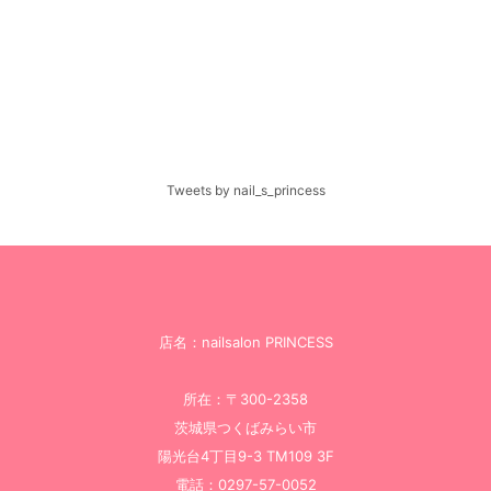
Tweets by nail_s_princess
店名：nailsalon PRINCESS
所在：〒300-2358
茨城県つくばみらい市
陽光台4丁目9-3 TM109 3F
電話：0297-57-0052