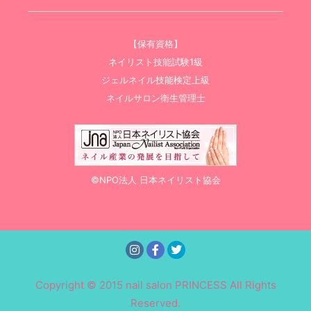
【保有資格】
ネイリスト技能試験1級
ジェルネイル技能検定上級
ネイルサロン衛生管理士
©NPO法人 日本ネイリスト協会
Copyright © 2015 nail salon PRINCESS All Rights
Reserved.