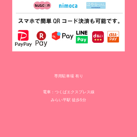
専用駐車場 有り
電車：つくばエクスプレス線
みらい平駅 徒歩5分