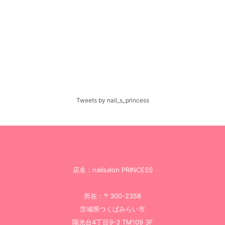
Tweets by nail_s_princess
店名：nailsalon PRINCESS
所在：〒300-2358
茨城県つくばみらい市
陽光台4丁目9-3 TM109 3F